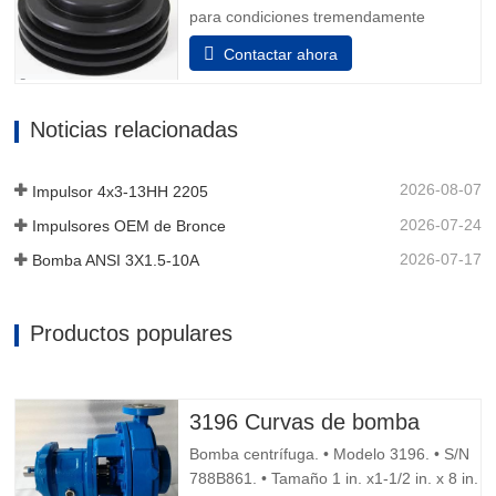
para condiciones tremendamente
corrosivas. todos los elementos que
Contactar ahora
incluyen el adaptador y la unidad de
rodamiento están hechos de acero
inoxidable. Además, se puede elegir el
Noticias relacionadas
acero inoxidable para el dispositivo
auxiliar de la unidad de rodamiento
para...
2026-08-07
Impulsor 4x3-13HH 2205
2026-07-24
Impulsores OEM de Bronce
2026-07-17
Bomba ANSI 3X1.5-10A
Productos populares
3196 Curvas de bomba
Bomba centrífuga. • Modelo 3196. • S/N
788B861. • Tamaño 1 in. x1-1/2 in. x 8 in.