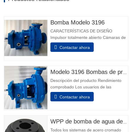
Bomba Modelo 3196
CARACTERÍSTICAS DE DISEÑO
Impulsor totalmente abierto Cámaras de
sellado de ingeniería Cámara de sello
Contactar ahora
patentada Taperbore™ PLUS BigBore™
Cámaras de sellos Extremos de
alimentación de i-FRAME Monitoreo de
condición a bordo Aisladores de
Modelo 3196 Bombas de proceso químico
rodamientos híbridos Inpro VBXX-D
Descripción del producto Rendimiento
Diseño de cárnmido...
comprobado Los usuarios de las
industrias química, petroquímica, pulpa y
Contactar ahora
papel, metales primarios, alimentos y
bebidas e industrias en general saben
que no pueden hacer una mejor elección
que la mejor: el Modelo 3196. Los Power
WPP de bomba de agua del motor
Ends son el resultado de más de...
Todos los sistemas de acero cromado