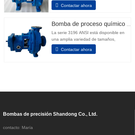
• Sellos mecánicos dobles de descarga
Contactar ahora
de agua. Motor 1.5 hp, 1,730 rpm,
230/460 V, 60 Hz, 5.6/2,8 amperios, 3
fases, Capacidad 14 gpm. • Dimensiones
Bomba de proceso químico ANSI B73.1
totales 35 in. L x 12 in. An x 15 in. H.
La serie 3196 ANSI está disponible en
Consejos de seguridad de la
una amplia variedad de tamaños,
capacidades y materiales para adaptarse
Contactar ahora
sinceramente a cualquier aplicación de
fluidos. 1.Aplicación: Procesamiento
químico Industrias generales Minería
Recursos hídricos Generación de
energía Metales primarios Pulpa y Papel
Bombas de precisión Shandong Co., Ltd.
contacto:
María