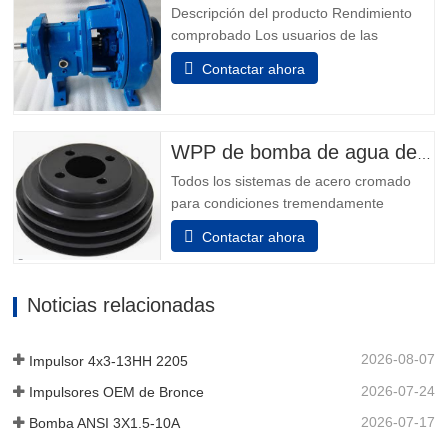
Descripción del producto Rendimiento
Diseño de cárnmido...
comprobado Los usuarios de las
industrias química, petroquímica, pulpa y
Contactar ahora
papel, metales primarios, alimentos y
bebidas e industrias en general saben
que no pueden hacer una mejor elección
que la mejor: el Modelo 3196. Los Power
WPP de bomba de agua del motor
Ends son el resultado de más de...
Todos los sistemas de acero cromado
para condiciones tremendamente
corrosivas. todos los elementos que
Contactar ahora
incluyen el adaptador y la unidad de
rodamiento están hechos de acero
inoxidable. Además, se puede elegir el
Noticias relacionadas
acero inoxidable para el dispositivo
auxiliar de la unidad de rodamiento
para...
2026-08-07
Impulsor 4x3-13HH 2205
2026-07-24
Impulsores OEM de Bronce
2026-07-17
Bomba ANSI 3X1.5-10A