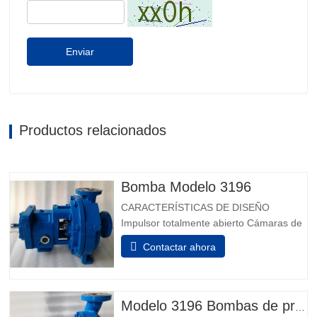
Enviar
Productos relacionados
Bomba Modelo 3196
CARACTERÍSTICAS DE DISEÑO
Impulsor totalmente abierto Cámaras de
sellado de ingeniería Cámara de sello
Contactar ahora
patentada Taperbore™ PLUS BigBore™
Cámaras de sellos Extremos de
alimentación de i-FRAME Monitoreo de
condición a bordo Aisladores de
Modelo 3196 Bombas de proceso químico
rodamientos híbridos Inpro VBXX-D