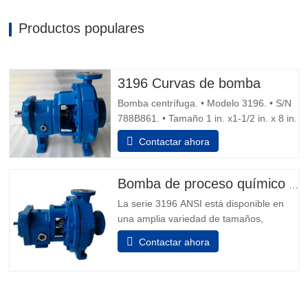
Productos populares
3196 Curvas de bomba
Bomba centrífuga. • Modelo 3196. • S/N
788B861. • Tamaño 1 in. x1-1/2 in. x 8 in.
• Sellos mecánicos dobles de descarga
Contactar ahora
de agua. Motor 1.5 hp, 1,730 rpm,
230/460 V, 60 Hz, 5.6/2,8 amperios, 3
fases, Capacidad 14 gpm. • Dimensiones
Bomba de proceso químico ANSI B73.1
totales 35 in. L x 12 in. An x 15 in. H.
La serie 3196 ANSI está disponible en
Consejos de seguridad de la
una amplia variedad de tamaños,
capacidades y materiales para adaptarse
Contactar ahora
sinceramente a cualquier aplicación de
fluidos. 1.Aplicación: Procesamiento
químico Industrias generales Minería
Recursos hídricos Generación de