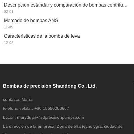
Descripción estándar y comparación de bombas centrífugas en la industria petroquímica
02-01
Mercado de bombas ANSI
11-05
Características de la bomba de leva
12-08
Bombas de precisión Shandong Co., Ltd.
contacto:
María
teléfono celular:
+86 15650083667
buzón:
maryduan@sdprecisionpumps.com
La dirección de la empresa:
Zona de alta tecnología, ciudad de