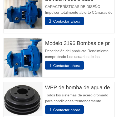
CARACTERÍSTICAS DE DISEÑO
Impulsor totalmente abierto Cámaras de
sellado de ingeniería Cámara de sello
Contactar ahora
patentada Taperbore™ PLUS BigBore™
Cámaras de sellos Extremos de
alimentación de i-FRAME Monitoreo de
condición a bordo Aisladores de
Modelo 3196 Bombas de proceso químico
rodamientos híbridos Inpro VBXX-D
Descripción del producto Rendimiento
Diseño de cárnmido...
comprobado Los usuarios de las
industrias química, petroquímica, pulpa y
Contactar ahora
papel, metales primarios, alimentos y
bebidas e industrias en general saben
que no pueden hacer una mejor elección
que la mejor: el Modelo 3196. Los Power
WPP de bomba de agua del motor
Ends son el resultado de más de...
Todos los sistemas de acero cromado
para condiciones tremendamente
corrosivas. todos los elementos que
Contactar ahora
incluyen el adaptador y la unidad de