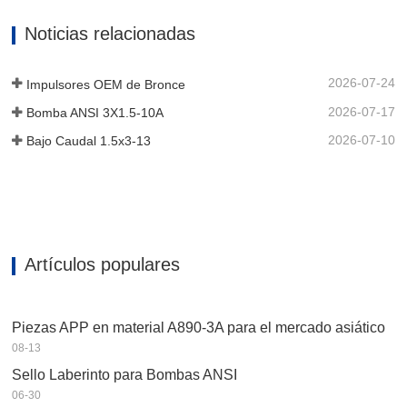
rodamiento están hechos de acero
inoxidable. Además, se puede elegir el
Noticias relacionadas
acero inoxidable para el dispositivo
auxiliar de la unidad de rodamiento
para...
2026-07-24
Impulsores OEM de Bronce
2026-07-17
Bomba ANSI 3X1.5-10A
2026-07-10
Bajo Caudal 1.5x3-13
Artículos populares
Piezas APP en material A890-3A para el mercado asiático
08-13
Sello Laberinto para Bombas ANSI
06-30