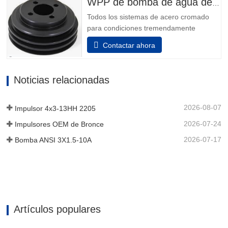
WPP de bomba de agua del motor
Ends son el resultado de más de...
Todos los sistemas de acero cromado
para condiciones tremendamente
corrosivas. todos los elementos que
Contactar ahora
incluyen el adaptador y la unidad de
rodamiento están hechos de acero
inoxidable. Además, se puede elegir el
Noticias relacionadas
acero inoxidable para el dispositivo
auxiliar de la unidad de rodamiento
para...
2026-08-07
Impulsor 4x3-13HH 2205
2026-07-24
Impulsores OEM de Bronce
2026-07-17
Bomba ANSI 3X1.5-10A
Artículos populares