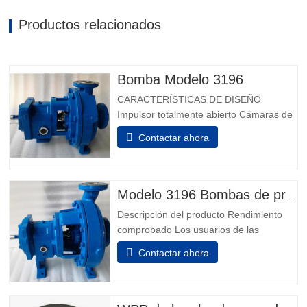
Productos relacionados
Bomba Modelo 3196
CARACTERÍSTICAS DE DISEÑO
Impulsor totalmente abierto Cámaras de
sellado de ingeniería Cámara de sello
Contactar ahora
patentada Taperbore™ PLUS BigBore™
Cámaras de sellos Extremos de
alimentación de i-FRAME Monitoreo de
condición a bordo Aisladores de
Modelo 3196 Bombas de proceso químico
rodamientos híbridos Inpro VBXX-D
Descripción del producto Rendimiento
Diseño de cárnmido...
comprobado Los usuarios de las
industrias química, petroquímica, pulpa y
Contactar ahora
papel, metales primarios, alimentos y
bebidas e industrias en general saben
que no pueden hacer una mejor elección
que la mejor: el Modelo 3196. Los Power